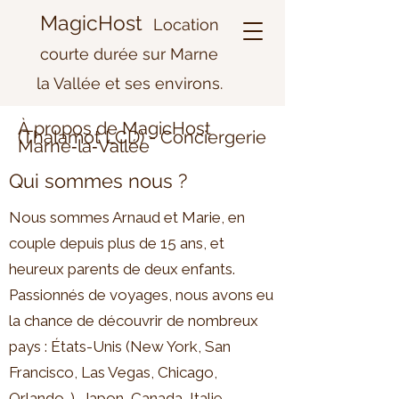
MagicHost
Location
courte durée sur Marne
la Vallée et ses environs.
À propos de MagicHost
(Thalamot LCD) - Conciergerie
Marne‑la‑Vallée
Qui sommes nous ?
Nous sommes Arnaud et Marie, en
couple depuis plus de 15 ans, et
heureux parents de deux enfants.
Passionnés de voyages, nous avons eu
la chance de découvrir de nombreux
pays : États-Unis (New York, San
Francisco, Las Vegas, Chicago,
Orlando…), Japon, Canada, Italie,