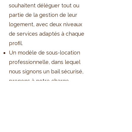
souhaitent déléguer tout ou
partie de la gestion de leur
logement, avec deux niveaux
de services adaptés à chaque
profil.
Un modèle de sous-location
professionnelle, dans lequel
nous signons un bail sécurisé,
prenons à notre charge
l’entretien, l’ameublement et
la décoration, et vous
garantissons un loyer fixe
chaque mois, sans aucune
mauvaise surprise.